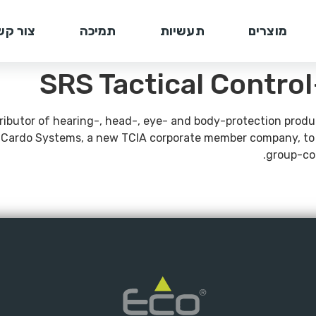
מוצרים
תעשיות
תמיכה
צור קש
SRS Tactical Contro
tributor of hearing-, head-, eye- and body-protection prod
 of Cardo Systems, a new TCIA corporate member company, 
group-co