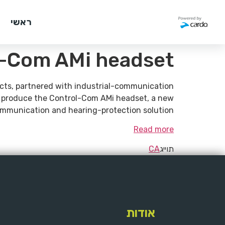
ראשי
l-Com AMi headset
ucts, partnered with industrial-communication
to produce the Control-Com AMi headset, a new
mmunication and hearing-protection solution.
Read more
תוייג
CA
אודות