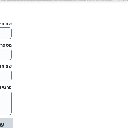
שם פר
מספר ט
שם חב
פרטי 
ש